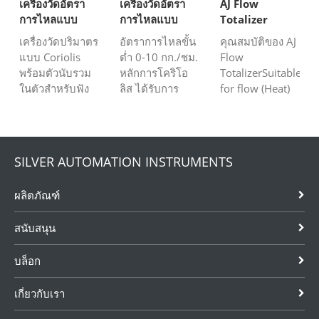
เครื่องวัดอัตรา
เครื่องวัดอัตรา
AJ Flow
แม่นยำที่ใช้วัด
ที่ต่ำกว่าซึ่งง่าย
การทำงานเป็น ...
การไหลแบบ
การไหลแบบ
Totalizer
อัตราการไหล
ต่อการอ่านระดับ
Coriolis สำหรับ
ไมโครโคริโอลิส
เครื่องวัดปริมาตร
อัตราการไหลขั้น
คุณสมบัติของ AJ
มวลรวมของ
②ดา
ควบคุมชุดการ
แบบไหลต่ำ
แบบ Coriolis
ต่ำ 0-10 กก./ชม.
Flow
ของไหล มีการ
ผลิต
พร้อมตัวนับรวม
หลักการโคริโอ
TotalizerSuitable
ใช...
ในตัวสำหรับฟัง
ลิส ได้รับการ
for flow (Heat)
ก์ชั่นการจ่ายแบบ
รับรองจาก ATEX
แสดง คำนวณ
เป็นชุด สามารถ
เหมาะสำหรับ
และควบคุม
ใช้ในระบบจ่าย
ก๊าซ ของเหลว
ของเหลวทุกชนิด
ของเหลวใน
หรือไอน้ำที่มี
ก๊าซเดี่ยวหรือ
SILVER AUTOMATION INSTRUMENTS
อุตสาหกรรมและ
อัตราการไหลต่ำ
ผสมและไอ
ตลาดที่มีปริมาณ
ระเหย เป็น
ผลิตภัณฑ์
มาก ฟังก์ชั่นนี้
Totalizer อัตรา
สามารถช่วย
การไหล ป้อนค่า
สนับสนุน
ประหยัดค่าใช้
การไหลหลาย...
จ่ายที่ไม่จำเป็น
บล็อก
ต้องมีก...
เกี่ยวกับเรา