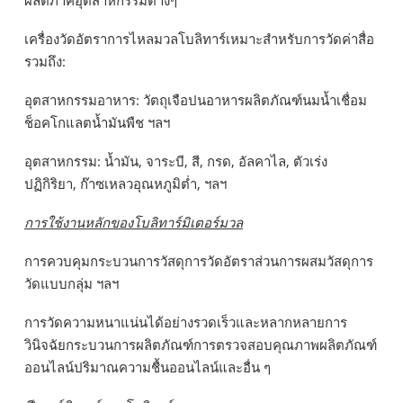
เครื่องวัดอัตราการไหลมวลโบลิทาร์เหมาะสำหรับการวัดค่าสื่อ
รวมถึง:
อุตสาหกรรมอาหาร: วัตถุเจือปนอาหารผลิตภัณฑ์นมน้ำเชื่อม
ช็อคโกแลตน้ำมันพืช ฯลฯ
อุตสาหกรรม: น้ำมัน, จาระบี, สี, กรด, อัลคาไล, ตัวเร่ง
ปฏิกิริยา, ก๊าซเหลวอุณหภูมิต่ำ, ฯลฯ
การใช้งานหลักของโบลิทาร์มิเตอร์มวล
การควบคุมกระบวนการวัสดุการวัดอัตราส่วนการผสมวัสดุการ
วัดแบบกลุ่ม ฯลฯ
การวัดความหนาแน่นได้อย่างรวดเร็วและหลากหลายการ
วินิจฉัยกระบวนการผลิตภัณฑ์การตรวจสอบคุณภาพผลิตภัณฑ์
ออนไลน์ปริมาณความชื้นออนไลน์และอื่น ๆ