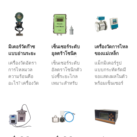
มิเตอร์วัดก๊าซ
เซ็นเซอร์ระดับ
เครื่องวัดการไหล
แบบอ่านระยะ
อุลตร้าโซนิค
ของแม่เหล็ก
ไกล
พร้อมตัวบ่งชี้
ไฟฟ้าแบบระยะ
เครื่องวัดอัตรา
เซ็นเซอร์ระดับ
แม็กมิเตอร์รูป
ระยะไกล
ไกล
การไหลมวล
อัลตราโซนิกตัว
แบบกระทัดรัดมี
ความร้อนคือ
บ่งชี้ระยะไกล
จอแสดงผลในตัว
อะไร? เครื่องวัด
เหมาะสำหรับ
พร้อมเซ็นเซอร์
อัตราการไหล
สถานการณ์ต่อ
วัดอัตราการไหล
มวลความร้อน
ไปนี้: ①ถังไซโล
ซึ่งง่ายต่อการ
(หรือที่เรียกว่า
สูงเกินไปที่จะ
อ่านอัตราการ
เครื่องวัดอัตรา
สังเกตค่าระดับ
ไหลและการ
การไหลแบบ
ของเหลว ตัวบ่งชี้
กำหนดค่า
กระจายความ
ระดับอัลตราโซนิ
พารามิเตอร์ โดย
ร้อน) เป็นเครื่อง
กระยะไกล
ปกติจะใช้เมื่อ
มือวัดความ
สามารถติดตั้งใน
สภาพแวดล้อม