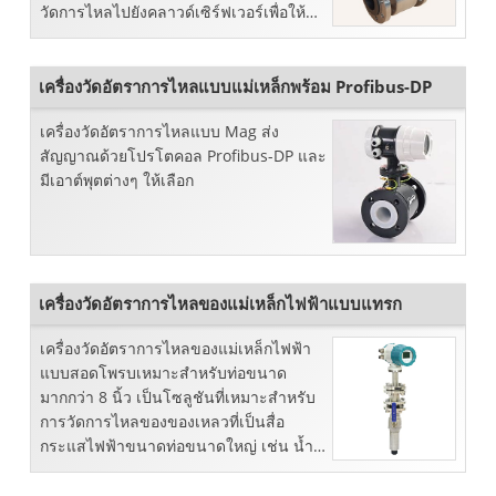
วัดการไหลไปยังคลาวด์เซิร์ฟเวอร์เพื่อให้
ตระหนักถึง ...
เครื่องวัดอัตราการไหลแบบแม่เหล็กพร้อม Profibus-DP
เครื่องวัดอัตราการไหลแบบ Mag ส่ง
สัญญาณด้วยโปรโตคอล Profibus-DP และ
มีเอาต์พุตต่างๆ ให้เลือก
เครื่องวัดอัตราการไหลของแม่เหล็กไฟฟ้าแบบแทรก
เครื่องวัดอัตราการไหลของแม่เหล็กไฟฟ้า
แบบสอดโพรบเหมาะสำหรับท่อขนาด
มากกว่า 8 นิ้ว เป็นโซลูชันที่เหมาะสำหรับ
การวัดการไหลของของเหลวที่เป็นสื่อ
กระแสไฟฟ้าขนาดท่อขนาดใหญ่ เช่น น้ำ
เสีย น้ำแบบพกพา...