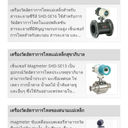
เครื่องวัดอัตราการไหลแม่เหล็กสำหรับ
สารละลายซีรีส์ SHD-SE16 ใช้สำหรับการ
วัดอัตราการไหลในแอปพลิเคชัน
สารละลายที่มีสัญญาณรบกวนสูง เซ็นเซอร์
การไหลสำหรับตะกอน สารละลาย และ
ของแข็ง
เครื่องวัดอัตราการไหลแม่เหล็กสุขาภิบาล
เซ็นเซอร์ Magmeter SHD-SE13 เป็น
อุปกรณ์วัดอัตราการไหลประเภทสุขาภิบาล
สามารถวัดน้ำประปา มะเขือเทศบด ไข่
เหลว กากน้ำตาล น้ำผลไม้ น้ำส้มสายชู
และอื่นๆ ซึ่งใช้กันอย่างแพร่หลายใน
อุตสาหกรรมแปรรูปอาหาร เบียร์ และยา
เครื่องวัดอัตราการไหลของสนามแม่เหล็ก
magmeter ขับเคลื่อนแบตเตอรี่สามารถวัด