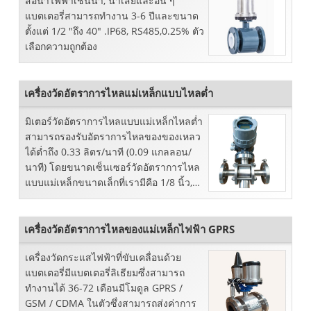
สื่อนำไฟฟ้าเช่นน้ำ, น้ำเสียและอื่น ๆ
แบตเตอรี่สามารถทำงาน 3-6 ปีและขนาด
ตั้งแต่ 1/2 "ถึง 40" .IP68, RS485,0.25% ตัว
เลือกความถูกต้อง
เครื่องวัดอัตราการไหลแม่เหล็กแบบไหลต่ำ
มิเตอร์วัดอัตราการไหลแบบแม่เหล็กไหลต่ำ
สามารถรองรับอัตราการไหลของของเหลว
ได้ต่ำถึง 0.33 ลิตร/นาที (0.09 แกลลอน/
นาที) โดยขนาดเซ็นเซอร์วัดอัตราการไหล
แบบแม่เหล็กขนาดเล็กที่เรามีคือ 1/8 นิ้ว,
1/4 นิ้ว, 3/8 นิ้ว, 1/2 นิ้ว และ 3/4 นิ้ว
มิเตอร์วัดอัตราการไหลแบบแม่
เครื่องวัดอัตราการไหลของแม่เหล็กไฟฟ้า GPRS
เครื่องวัดกระแสไฟฟ้าที่ขับเคลื่อนด้วย
แบตเตอรี่มีแบตเตอรี่ลิเธียมซึ่งสามารถ
ทำงานได้ 36-72 เดือนมีโมดูล GPRS /
GSM / CDMA ในตัวซึ่งสามารถส่งค่าการ