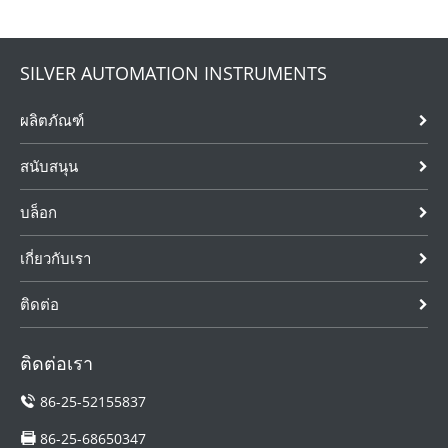
✔ ระดับการป้องกัน: IP65, IP67, IP68
✔
การวัดการไหลแบบสองทิศทาง
✔ มีวัสดุซับในและอิเล็กโทรดให้เลือกหลากหลาย เพื่อตอบ
SILVER AUTOMATION INSTRUMENTS
สนองความต้องการในการวัดกระบวนการต่างๆ ของคุณ
✔ เซ็นเซอร์วัดการไหลแบบแม่เหล็กไฟฟ้า มีหลายขนาดให้
ผลิตภัณฑ์
เลือก เช่น 1 นิ้ว
2 นิ้ว
,
3 นิ้ว
,
4 นิ้ว
,
8 นิ้ว
,
12 นิ้ว
24 นิ้ว
36
นิ้ว
และอื่นๆ
สนับสนุน
✔ เครื่องวัดอัตราการไหลแบบดิจิทัล แสดงอัตราการไหลรวม
บล็อก
และอัตราการไหลทันที
✔ มีให้เลือกทั้งมิเตอร์วัดอัตราการไหลแบบติดตั้งในท่อ หรือ
เกี่ยวกับเรา
เซ็นเซอร์แม่เหล็กแบบเสียบ
✔ การเชื่อมต่อกระบวนการ: หน้าแปลน, ไตรแคลมป์, แบบ
ติดต่อ
เสียบ, เครื่องวัดอัตราการไหลแม่เหล็กแบบเกลียว
✔ มีตัวเลือกเครื่องส่งสัญญาณวัดการไหลแบบแม่เหล็กไฟฟ้า
ติดต่อเรา
ชนิดรีโมท หรือชนิดติดตั้งในตัว
✔
อุณหภูมิสูงสุดที่เครื่องวัดอัตราการไหลแบบแม่เหล็กทนได้
86-25-52155837
คือ 150 °C
86-25-68650347