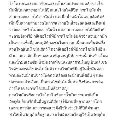
ไฮโดรเจนและออกซิเจนและเป็นส่วนประกอบหลักของไข
มันที่เป็นกลางฟอสโฟลิปิดและไกลโคลิปิด กรดไขมันต่ำ
สามารถละลายได้ง่ายในน้ำ แต่เมื่อน้ำหนักโมเลกุลสัมพัทธ์
เพิ่มขึ้นความสามารถในการละลายในน้ำจะลดลงและถึงแม้
จะละลายหรือไม่ละลายในน้ำ แต่สามารถละลายได้ในตัวทำ
ละลายอินทรีย์ กลีเซอไรด์ที่มีกรดไขมันอิ่มตัวจำนวนมากมัก
เป็นของแข็งที่อุณหภูมิห้องเช่นไขกระดูกเนื้อแกะเป็นต้นซึ่ง
ส่วนใหญ่เป็นไขมันสัตว์ ไตรกลีเซอไรด์ที่มีกรดไขมันไม่อิ่ม
ตัวมากกว่ามักเป็นของเหลวที่อุณหภูมิห้องเช่นน้ำมันข้าวโพด
และน้ำมันเรพซีด น้ำมันจากพืชและปลาส่วนใหญ่เป็นกลีเซอ
ไรด์ของกรดไขมันไม่อิ่มตัว กรดไขมันที่มีอยู่ในน้ำมันดอก
ทานตะวันน้ำมันข้าวโพดถั่วเหลืองและน้ำมันพืชอื่น ๆ และ
ปลาทะเลส่วนใหญ่เป็นกรดไขมันไม่อิ่มตัวเชิงซ้อน การวัด
การไหลของกรดไขมันเป็นสิ่งสำคัญ
กรดไขมันหรือกรดไฮโดรไลซ์ของน้ำมันธรรมชาติเป็น
วัตถุดิบอินทรีย์ขั้นพื้นฐานที่มีการใช้งานที่หลากหลายโดย
เฉพาะการพัฒนาสารลดแรงตึงผิวในช่วงไม่กี่ปีที่ผ่านมา
ทำให้เป็นวัตถุดิบพื้นฐาน กรดไขมันส่วนใหญ่ใช้เป็นวัตถุดิบ