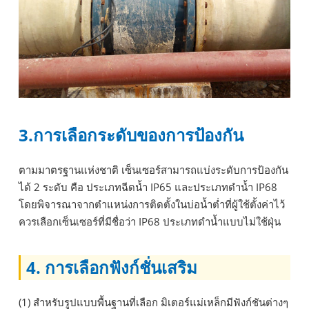
3.การเลือกระดับของการป้องกัน
ตามมาตรฐานแห่งชาติ เซ็นเซอร์สามารถแบ่งระดับการป้องกัน
ได้ 2 ระดับ คือ ประเภทฉีดน้ำ IP65 และประเภทดำน้ำ IP68
โดยพิจารณาจากตำแหน่งการติดตั้งในบ่อน้ำต่ำที่ผู้ใช้ตั้งค่าไว้
ควรเลือกเซ็นเซอร์ที่มีชื่อว่า IP68 ประเภทดำน้ำแบบไม่ใช้ฝุ่น
4. การเลือกฟังก์ชั่นเสริม
(1) สำหรับรูปแบบพื้นฐานที่เลือก มิเตอร์แม่เหล็กมีฟังก์ชันต่างๆ