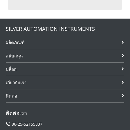
SILVER AUTOMATION INSTRUMENTS
ผลิตภัณฑ์
สนับสนุน
บล็อก
เกี่ยวกับเรา
ติดต่อ
ติดต่อเรา
86-25-52155837