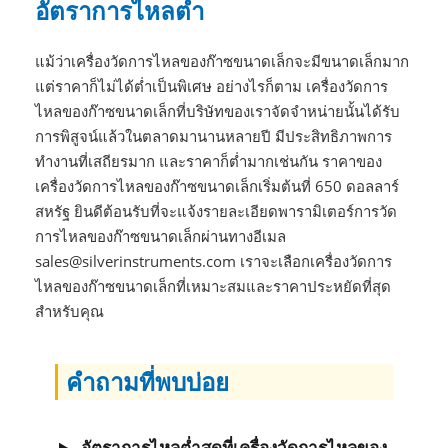
อัตราการไหลต่ำ
แม้ว่าเครื่องวัดการไหลของก๊าซขนาดเล็กจะมีขนาดเล็กมาก
แต่ราคาก็ไม่ได้ต่ำเป็นพิเศษ อย่างไรก็ตาม เครื่องวัดการ
ไหลของก๊าซขนาดเล็กที่บริษัทของเราจัดจำหน่ายนั้นได้รับ
การพิสูจน์แล้วในตลาดมานานหลายปี มีประสิทธิภาพการ
ทำงานที่เสถียรมาก และราคาก็ต่ำมากเช่นกัน ราคาของ
เครื่องวัดการไหลของก๊าซขนาดเล็กเริ่มต้นที่ 650 ดอลลาร์
สหรัฐ ยินดีต้อนรับที่จะแจ้งรายละเอียดพารามิเตอร์การวัด
การไหลของก๊าซขนาดเล็กผ่านทางอีเมล
sales@silverinstruments.com เราจะเลือกเครื่องวัดการ
ไหลของก๊าซขนาดเล็กที่เหมาะสมและราคาประหยัดที่สุด
สำหรับคุณ
คำถามที่พบบ่อย
อัตราการไหลต่ำสุดที่เครื่องวัดการไหลของ