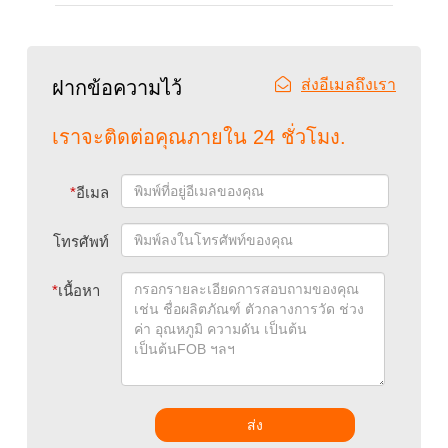
ส่งอีเมลถึงเรา
ฝากข้อความไว้
เราจะติดต่อคุณภายใน 24 ชั่วโมง.
*
อีเมล
โทรศัพท์
*
เนื้อหา
ส่ง