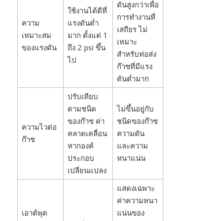
ดันสูงกว่าเพื่อ
ใช้งานได้ดีที่
การทำงานที่
ความ
แรงดันต่ำ
เสถียร ไม่
เหมาะสม
มาก ตั้งแต่ 1
เหมาะ
ของแรงดัน
ถึง 2 psi ขึ้น
สำหรับท่อส่ง
ไป
ก๊าซที่มีแรง
ดันต่ำมาก
ปรับเทียบ
ตามชนิด
ไม่ขึ้นอยู่กับ
ของก๊าซ ค่า
ชนิดของก๊าซ
ความไวต่อ
คลาดเคลื่อน
ความดัน
ก๊าซ
หากองค์
และความ
ประกอบ
หนาแน่น
เปลี่ยนแปลง
แสดงเฉพาะ
ค่าความหนา
เอาต์พุต
แน่นของ