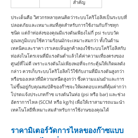
สำคัญ
ประเด็นคือ วิศวกรหลายคนคิดว่าระบบโคริโอลิสเป็นระบบที่
ปลอดภัยและเหมาะสมที่สุดสำหรับการใช้งานกับก๊าซทุก
ชนิด แต่ถ้าท่อส่งของคุณมีแรงดันเพียงไม่กี่ psi ระบบวัด
อุณหภูมิแบบใช้ความร้อนมักจะเหมาะสมกว่า ทั้งในด้าน
เทคนิคและราคา เราเคยเห็นลูกค้าลองใช้ระบบโคริโอลิสกับ
ท่อส่งไนโตรเจนที่มีแรงดันต่ำแล้วได้ค่าความเที่ยงตรงของ
ศูนย์ที่ไม่ดี เพราะแรงดันไม่เพียงพอที่จะกระตุ้นให้เกิดผลดัง
กล่าว ควรเก็บระบบโคริโอลิสไว้ใช้กับงานที่มีแรงดันสูงกว่า
หรือของเหลวที่มีความหนืดสูงกว่า ซึ่งความแม่นยำและการ
ไม่ขึ้นอยู่กับคุณสมบัติของก๊าซจะให้ผลตอบแทนที่คุ้มค่ากว่า
โปรดแจ้งประเภทก๊าซ แรงดันในท่อ (psi หรือ bar) และช่วง
อัตราการไหล (SCCM หรือ kg/h) เพื่อให้เราสามารถแนะนำ
เทคโนโลยีที่เหมาะสมสำหรับการใช้งานของคุณได้
ราคามิเตอร์วัดการไหลของก๊าซแบบ