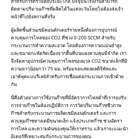
สำหรับการตรวจสอบระยะไกล ปัจจุบันโรงงานสามารถ
ติดตามปริมาณก๊าซที่ผลิตได้ในแต่ละวันโดยไม่ต้องส่งเจ้า
หน้าที่ไปยังสถานที่จริง
ผู้ผลิตชิ้นส่วนเซมิคอนดักเตอร์รายหนึ่งต้องการอุปกรณ์
ควบคุมการไหลของ CO2 ที่ช่วง 0-200 SCCM สำหรับ
กระบวนการทำความสะอาด โดยต้องการความแม่นยำสูง
และขนาดกะทัดรัดเนื่องจากพื้นที่บนแผงควบคุมมีจำกัด เรา
จึงจัดหาอุปกรณ์ควบคุมการไหลของมวล CO2 ขนาดเล็กที่มี
ความยาวน้อยกว่า 75 มม. พร้อมจอแสดงผลดิจิทัลและ
เอาต์พุตแบบรีเลย์สำหรับการเชื่อมต่อกระบวนการเข้าด้วย
กัน
นี่คือตัวอย่างการใช้งานก๊าซที่มีอัตราการไหลต่ำที่เรารองรับ:
การจ่ายก๊าซในห้องปฏิบัติการ การวัดปริมาณก๊าซชีวภาพ
ก๊าซสำหรับกระบวนการผลิตเซมิคอนดักเตอร์ และการ
ควบคุมก๊าซทางเคมีขนาดเล็ก แจ้งประเภทก๊าซ ช่วงอัตรา
การไหล และความดันของคุณให้เราทราบ แล้วเราจะแนะนำ
มิเตอร์ที่เหมาะสมกับกระบวนการของคุณ