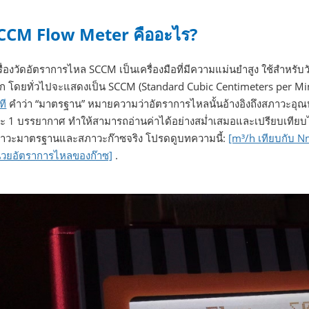
CCM Flow Meter คืออะไร?
รื่องวัดอัตราการไหล SCCM เป็นเครื่องมือที่มีความแม่นยำสูง ใช้สำห
ก โดยทั่วไปจะแสดงเป็น SCCM (Standard Cubic Centimeters per Min
ที
คำว่า “มาตรฐาน” หมายความว่าอัตราการไหลนั้นอ้างอิงถึงสภาวะอุณหภ
ะ 1 บรรยากาศ ทำให้สามารถอ่านค่าได้อย่างสม่ำเสมอและเปรียบเทียบได้ใ
าวะมาตรฐานและสภาวะก๊าซจริง โปรดดูบทความนี้:
[m³/h เทียบกับ Nm
่วยอัตราการไหลของก๊าซ]
.