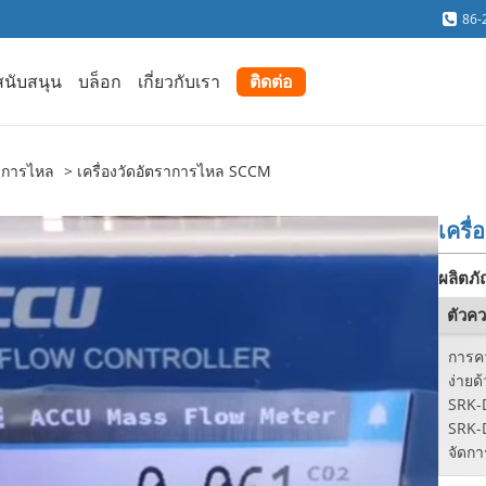
86-
สนับสนุน
บล็อก
เกี่ยวกับเรา
ติดต่อ
ราการไหล
เครื่องวัดอัตราการไหล SCCM
เครื
ผลิตภัณ
ตัวค
การค
ง่ายด
SRK-D
SRK-D
จัดก
แม่นย