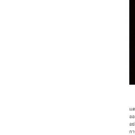
แต
ออ
อย
กา