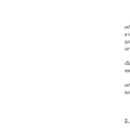
เค
อา
อุ
เท่
เน
ชด
เค
สภ
2.