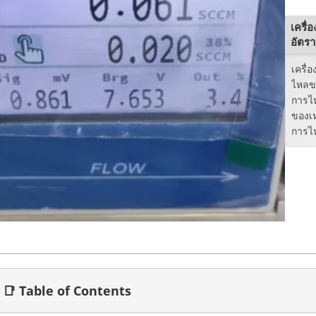
เครื
อัตร
เครื่
ไหลขน
การไห
ของเ
การไห
📑 Table of Contents