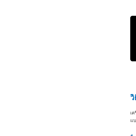
ว
เค
แบ