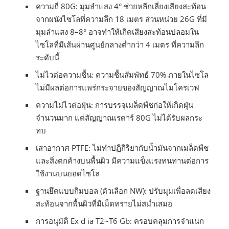
ความถี่ 80G: มุมลำแสง 4° ช่วยหลีกเลี่ยงเสียงสะท้อน
จากผนังไซโลที่ความลึก 18 เมตร ส่วนหน่วย 26G ที่มี
มุมลำแสง 8–8° อาจทำให้เกิดเสียงสะท้อนปลอมใน
ไซโลที่มีเส้นผ่านศูนย์กลางต่ำกว่า 4 เมตร ที่ความลึก
ระดับนี้
ไม่ไวต่อความชื้น: ความชื้นสัมพัทธ์ 70% ภายในไซโล
ไม่มีผลต่อการแพร่กระจายของสัญญาณไมโครเวฟ
ความไม่ไวต่อฝุ่น: การบรรจุเมล็ดพืชก่อให้เกิดฝุ่น
จำนวนมาก แต่สัญญาณเรดาร์ 80G ไม่ได้รับผลกระ
ทบ
เสาอากาศ PTFE: ไม่ทำปฏิกิริยากับน้ำมันจากเมล็ดพืช
และสิ่งตกค้างบนพื้นผิว มีความแข็งแรงทนทานต่อการ
ใช้งานบนยอดไซโล
ฐานยึดแบบกิมบอล (ตัวเลือก NW): ปรับมุมเพื่อลดเสียง
สะท้อนจากพื้นผิวที่มีเม็ดทรายไม่สม่ำเสมอ
การอนุมัติ Ex d ia T2~T6 Gb: ครอบคลุมการจำแนก