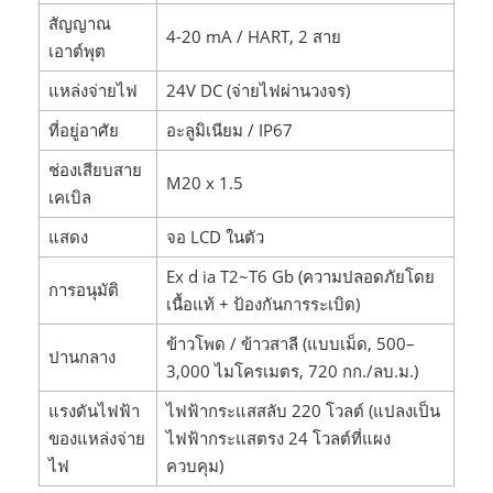
สัญญาณ
4-20 mA / HART, 2 สาย
เอาต์พุต
แหล่งจ่ายไฟ
24V DC (จ่ายไฟผ่านวงจร)
ที่อยู่อาศัย
อะลูมิเนียม / IP67
ช่องเสียบสาย
M20 x 1.5
เคเบิล
แสดง
จอ LCD ในตัว
Ex d ia T2~T6 Gb (ความปลอดภัยโดย
การอนุมัติ
เนื้อแท้ + ป้องกันการระเบิด)
ข้าวโพด / ข้าวสาลี (แบบเม็ด, 500–
ปานกลาง
3,000 ไมโครเมตร, 720 กก./ลบ.ม.)
แรงดันไฟฟ้า
ไฟฟ้ากระแสสลับ 220 โวลต์ (แปลงเป็น
ของแหล่งจ่าย
ไฟฟ้ากระแสตรง 24 โวลต์ที่แผง
ไฟ
ควบคุม)