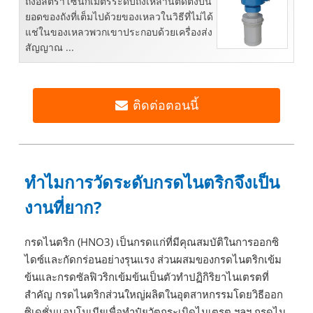
ถังอัลตราโซนิกเมตรระดับถังเหล่านี้ติดตั้งบน
ยอดของถังที่เต็มไปด้วยของเหลวในวิธีที่ไม่ได้
แช่ในของเหลวพวกเขาประกอบด้วยเครื่องส่ง
สัญญาณ ...
ติดต่อตอนนี้
ทำไมการวัดระดับกรดไนตริกจึงเป็น
งานที่ยาก?
กรดไนตริก (HNO3) เป็นกรดแก่ที่มีคุณสมบัติในการออกซิ
ไดซ์และกัดกร่อนอย่างรุนแรง ส่วนผสมของกรดไนตริกเข้ม
ข้นและกรดซัลฟิวริกเข้มข้นเป็นตัวทำปฏิกิริยาไนเตรตที่
สำคัญ กรดไนตริกส่วนใหญ่ผลิตในอุตสาหกรรมโดยวิธีออก
ซิเดชั่นแอมโมเนียเพื่อทำปุ๋ยวัตถุระเบิดไนเตรต ฯลฯ กรดไน