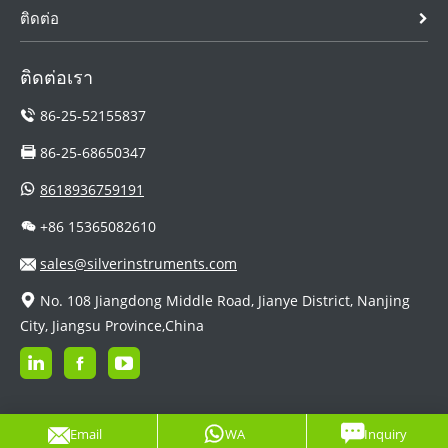
ติดต่อ
ติดต่อเรา
86-25-52155837
86-25-68650347
8618936759191
+86 15365082610
sales@silverinstruments.com
No. 108 Jiangdong Middle Road, Jianye District, Nanjing
City, Jiangsu Province,China
Email
WA
Inquiry