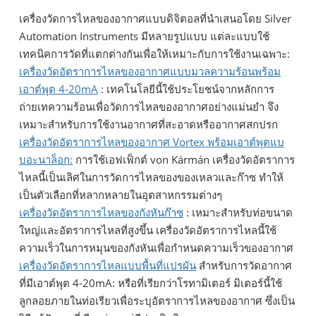
เครื่องวัดการไหลของอากาศแบบดิจิตอลที่นำเสนอโดย Silver
Automation Instruments มีหลายรูปแบบ แต่ละแบบใช้
เทคนิคการวัดที่แตกต่างกันเพื่อให้เหมาะกับการใช้งานเฉพาะ:
เครื่องวัดอัตราการไหลของอากาศแบบมวลความร้อนพร้อม
เอาต์พุต 4-20mA
: เทคโนโลยีนี้ใช้ประโยชน์จากหลักการ
ถ่ายเทความร้อนเพื่อวัดการไหลของอากาศอย่างแม่นยำ จึง
เหมาะสำหรับการใช้งานอากาศที่สะอาดหรืออากาศสกปรก
เครื่องวัดอัตราการไหลของอากาศ Vortex พร้อมเอาต์พุตแบ
บอะนาล็อก:
การใช้เอฟเฟ็กต์ von Kármán เครื่องวัดอัตราการ
ไหลนี้เป็นเลิศในการวัดการไหลของของเหลวและก๊าซ ทำให้
เป็นตัวเลือกที่หลากหลายในอุตสาหกรรมต่างๆ
เครื่องวัดอัตราการไหลของกังหันก๊าซ
: เหมาะสำหรับท่อขนาด
ใหญ่และอัตราการไหลที่สูงขึ้น เครื่องวัดอัตราการไหลนี้ใช้
ความเร็วในการหมุนของกังหันเพื่อกำหนดความเร็วของอากาศ
เครื่องวัดอัตราการไหลแบบพื้นที่แปรผัน
สำหรับการวัดอากาศ
ที่มีเอาต์พุต 4-20mA: หรือที่เรียกว่าโรทามิเตอร์ มิเตอร์นี้ใช้
ลูกลอยภายในท่อเรียวเพื่อระบุอัตราการไหลของอากาศ ซึ่งเป็น