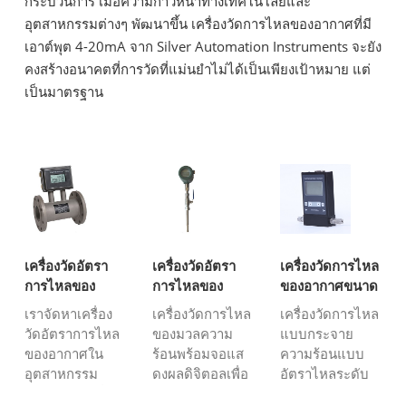
กระบวนการ เมื่อความก้าวหน้าทางเทคโนโลยีและ
อุตสาหกรรมต่างๆ พัฒนาขึ้น เครื่องวัดการไหลของอากาศที่มี
เอาต์พุต 4-20mA จาก Silver Automation Instruments จะยัง
คงสร้างอนาคตที่การวัดที่แม่นยำไม่ได้เป็นเพียงเป้าหมาย แต่
เป็นมาตรฐาน
เครื่องวัดอัตรา
เครื่องวัดอัตรา
เครื่องวัดการไหล
การไหลของ
การไหลของ
ของอากาศขนาด
อากาศใน
อากาศ SCFM
เล็ก
เราจัดหาเครื่อง
เครื่องวัดการไหล
เครื่องวัดการไหล
อุตสาหกรรม
วัดอัตราการไหล
ของมวลความ
แบบกระจาย
ของอากาศใน
ร้อนพร้อมจอแส
ความร้อนแบบ
อุตสาหกรรม
ดงผลดิจิตอลเพื่อ
อัตราไหลระดับ
ต่างๆ เช่น เครื่อง
แสดงการไหล
ไมโครได้รับการ