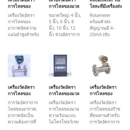
เทอะทะ มันถูกใช้
การกระจาย
อัตราการไหล
การไหลของ
การไหลของมวล
โลหะที่มีเครื่องส่ง
กันอย่างแพร่
ความร้อนแบบ
ก๊าซหรือไอน้ำ
อากาศอัด
Coriolis ขนาด
สัญญาณ
เครื่องวัดอัตรา
ขนาดใหญ่: 4 นิ้ว,
Rotameter
หลาย...
แทรกสำหรับ ...
(ไอน้ำอิ่มตัวและ
ใหญ่
การไหลของ
5 นิ้ว, 6 นิ้ว, 8
พร้อมตัวส่ง
ไอน้ำร้อน...
อากาศอัดความ
นิ้ว, 10 นิ้ว, 12
สัญญาณมี 4-
แม่นยำสูงสำหรับ
นิ้ว ช่วงอัตราการ
20mA (ขับ
ระบบอากาศอัด
ไหลสูงสุด: 1,000
เคลื่อนด้วยลูป)
ในอุตสาหกรรม
ตัน/ชม. ตัวเลือก
นอกจากนี้ยังมี
วัดค่า SCFM
ที่มีการออกแบบ
จอแสดงผล
ตรวจจับการรั่ว
แรงดันสูง น้ำมัน
ดิจิตอลสำหรับ
ไหล และเพิ่ม
ดิบไหลมวลตรง
วัตถุประสงค์ใน
ประสิทธิภาพการ
เชื้อเพลิง และ
การควบคุมที่
ใช้พลังงาน
อื่นๆ
แตกต่างกันและ
การตรวจสอบ
เครื่องวัดอัตรา
เครื่องวัดอัตรา
เครื่องวัดอัตรา
ภาคสนาม HH
การไหลของ
การไหลของมวล
การไหลของ
rotameter ท่อ
อากาศในสาย
ความร้อนแบบ
กังหันก๊าซ
การวัดอัตราการ
เครื่องวัดอัตรา
เครื่องวัดอัตรา
โลหะชุดเหมาะ
ไมโครโฟลว์เรท
ไหลของอากาศ,
การไหลของมวล
การไหลของก๊าซ
สำหรับอุณหภูมิ
อากาศอัดเป็น
ความร้อนแบบ
ที่ทนทานสำหรับ
สูง (300...
ความต้องการที่
ไมโครโฟลว์เรท
การวัดอัตราการ
สำคัญในหลาย
สำหรับ DN3-
ไหลของก๊าซ