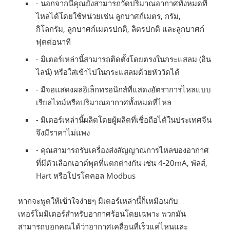
- นอกจากนี้คุณยังสามารถวัดปริมาณอากาศทั้งหมดที่
ไหลได้โดยใช้หน่วยเช่น ลูกบาศก์เมตร, กรัม,
กิโลกรัม, ลูกบาศก์เมตรปกติ, ลิตรปกติ และลูกบาศก์
ฟุตต่อนาที
- มิเตอร์เหล่านี้สามารถติดตั้งโดยตรงในกระแสลม (อิน
ไลน์) หรือใส่เข้าไปในกระแสลมด้วยหัววัดได้
- มีจอแสดงผลอิเล็กทรอนิกส์ที่แสดงอัตราการไหลแบบ
เรียลไทม์หรือปริมาณอากาศทั้งหมดที่ไหล
- มิเตอร์เหล่านี้ผลิตโดยผู้ผลิตที่เชื่อถือได้ในประเทศจีน
จึงมีราคาไม่แพง
- คุณสามารถรับเครื่องส่งสัญญาณการไหลของอากาศ
ที่มีตัวเลือกเอาต์พุตที่แตกต่างกัน เช่น 4-20mA, พัลส์,
Hart หรือโปรโตคอล Modbus
หากจะพูดให้เข้าใจง่ายๆ มิเตอร์เหล่านี้ก็เหมือนกับ
เทอร์โมมิเตอร์สำหรับอากาศร้อนโดยเฉพาะ พวกมัน
สามารถบอกคุณได้ว่าอากาศเคลื่อนที่เร็วแค่ไหนและ