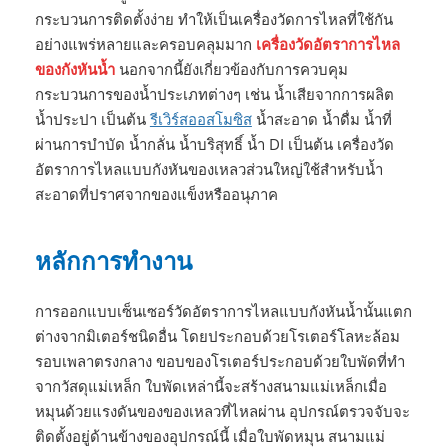
กระบวนการติดตั้งง่าย ทำให้เป็นเครื่องวัดการไหลที่ใช้กัน
อย่างแพร่หลายและครอบคลุมมาก
เครื่องวัดอัตราการไหล
ของกังหันน้ำ
นอกจากนี้ยังเกี่ยวข้องกับการควบคุม
กระบวนการของน้ำประเภทต่างๆ เช่น น้ำเสียจากการผลิต
น้ำประปา เป็นต้น
รีเวิร์สออสโมซิส
น้ำสะอาด น้ำดื่ม น้ำที่
ผ่านการบำบัด น้ำกลั่น น้ำบริสุทธิ์ น้ำ DI เป็นต้น เครื่องวัด
อัตราการไหลแบบกังหันของเหลวส่วนใหญ่ใช้สำหรับน้ำ
สะอาดที่ปราศจากของแข็งหรืออนุภาค
หลักการทำงาน
การออกแบบเซ็นเซอร์วัดอัตราการไหลแบบกังหันน้ำนั้นแตก
ต่างจากมิเตอร์ชนิดอื่น โดยประกอบด้วยโรเตอร์โลหะล้อม
รอบเพลาตรงกลาง ขอบของโรเตอร์ประกอบด้วยใบพัดที่ทำ
จากวัสดุแม่เหล็ก ใบพัดเหล่านี้จะสร้างสนามแม่เหล็กเมื่อ
หมุนด้วยแรงดันของของเหลวที่ไหลผ่าน อุปกรณ์ตรวจจับจะ
ติดตั้งอยู่ด้านข้างของอุปกรณ์นี้ เมื่อใบพัดหมุน สนามแม่