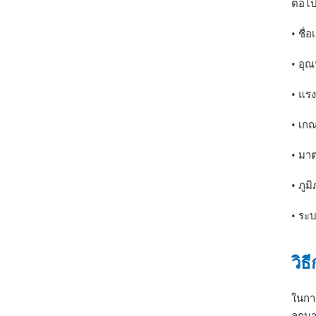
ต่อไป
• ชื่
• อุณ
• แรง
• เกณ
• มาต
• ภูม
• ระบ
วิ
ในกา
ลูกบา