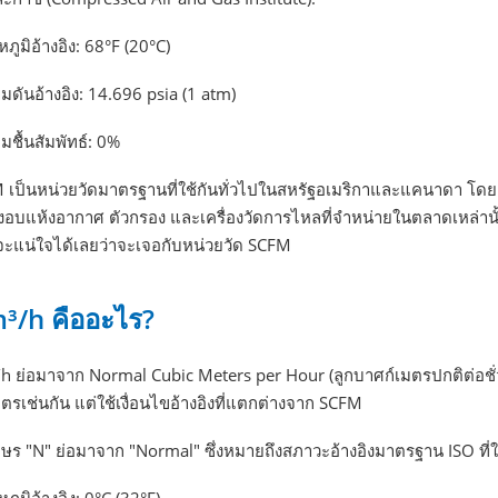
หภูมิอ้างอิง: 68°F (20°C)
มดันอ้างอิง: 14.696 psia (1 atm)
มชื้นสัมพัทธ์: 0%
 เป็นหน่วยวัดมาตรฐานที่ใช้กันทั่วไปในสหรัฐอเมริกาและแคนาดา โดยฝ
องอบแห้งอากาศ ตัวกรอง และเครื่องวัดการไหลที่จำหน่ายในตลาดเหล่าน
ะแน่ใจได้เลยว่าจะเจอกับหน่วยวัด SCFM
³/h คืออะไร?
 ย่อมาจาก Normal Cubic Meters per Hour (ลูกบาศก์เมตรปกติต่อชั่วโม
ตรเช่นกัน แต่ใช้เงื่อนไขอ้างอิงที่แตกต่างจาก SCFM
กษร "N" ย่อมาจาก "Normal" ซึ่งหมายถึงสภาวะอ้างอิงมาตรฐาน ISO ที่