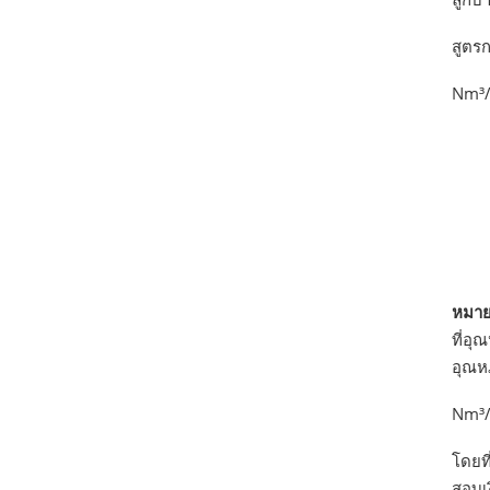
สูตรก
Nm³/
หมาย
ที่อุ
อุณหภ
Nm³/
โดยที
สอบเง