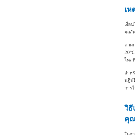
เหต
เงื่อ
ผลลัพ
ตามกฎ
20°C 
ไหลท
สำหรั
ปฏิบั
การไห
วิธ
คุ
ในการ