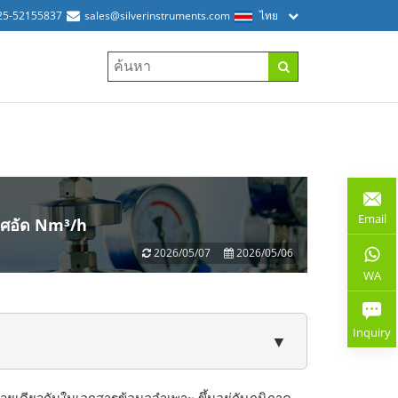
25-52155837
sales@silverinstruments.com
ไทย
Email
าศอัด Nm³/h
2026/05/07
2026/05/06
WA
Inquiry
▼