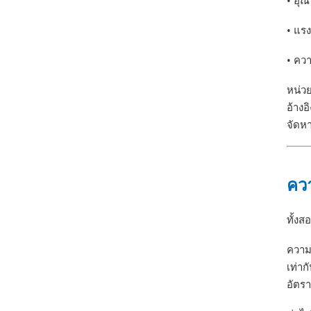
• อุณ
• แรง
• ควา
หน่ว
อ้างอ
จัดห
คว
ทั้งส
ความแ
เท่าก
อัตรา