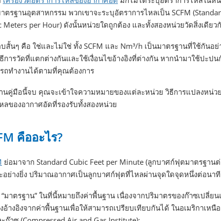
ต
เครื่องวัดอัตราการไหลของอากาศอัด
มักไม่ได้ระบุอัตราการไหลในหน่ว
มาตรฐานอุตสาหกรรม พวกเขาจะระบุอัตราการไหลเป็น SCFM (Standard
 Meters per Hour) ดังนั้นหน่วยใดถูกต้อง และทั้งสองหน่วยวัดสิ่งเดียวก
บสั้นๆ คือ ใช่และไม่ใช่ ทั้ง SCFM และ Nm³/h เป็นมาตรฐานที่ใช้กั
ธีการวัดที่แตกต่างกันและใช้เงื่อนไขอ้างอิงที่ต่างกัน หากนำมาใช้ปะปน
รถทำงานได้ตามที่คุณต้องการ
อ่านคู่มือนี้จบ คุณจะเข้าใจความหมายของแต่ละหน่วย วิธีการแปลงหน่วยอย
หลของอากาศอัดที่รองรับทั้งสองหน่วย
FM คืออะไร?
M
ย่อมาจาก Standard Cubic Feet per Minute (ลูกบาศก์ฟุตมาตรฐานต่
อย่างยิ่ง ปริมาณอากาศเป็นลูกบาศก์ฟุตที่ไหลผ่านจุดใดจุดหนึ่งต่อนาท
า “มาตรฐาน” ในที่นี้หมายถึงค่าพื้นฐาน เนื่องจากปริมาตรของก๊าซเ
องอ้างอิงจากค่าพื้นฐานเพื่อให้สามารถเปรียบเทียบกันได้ ในอเมริกา
ะก๊าซ (Compressed Air and Gas Institute):