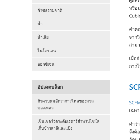
ผู้ผลิ
หรือ
ก๊าซธรรมชาติ
Cubic
น้ำ
คำตอ
จากวิ
น้ำเสีย
สามา
ไนโตรเจน
เมื่อ
ออกซิเจน
การไ
SC
อัปเดตบล็อก
ตัวควบคุมอัตราการไหลของมวล
SCF
ของเหลว
เฉพาะ
เซ็นเซอร์วัดระดับเรดาร์สำหรับไซโล
คำว่
เก็บข้าวสาลีและแป้ง
จึงต้
อัดแล