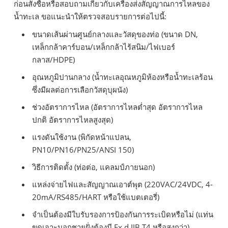
ก่อนสั่งซื้อหรือสอบถามเกี่ยวกับเครื่องส่งสัญญาณการไหลของ
น้ำทะเล ขอแนะนำให้ตรวจสอบรายการต่อไปนี้:
ขนาดเส้นผ่านศูนย์กลางและวัสดุของท่อ (ขนาด DN,
เหล็กกล้าคาร์บอน/เหล็กกล้าไร้สนิม/ไฟเบอร์
กลาส/HDPE)
อุณหภูมิปานกลาง (น้ำทะเลอุณหภูมิห้องหรือน้ำทะเลร้อน
ซึ่งมีผลต่อการเลือกวัสดุบุผนัง)
ช่วงอัตราการไหล (อัตราการไหลต่ำสุด อัตราการไหล
ปกติ อัตราการไหลสูงสุด)
แรงดันใช้งาน (พิกัดหน้าแปลน,
PN10/PN16/PN25/ANSI 150)
วิธีการติดตั้ง (ท่อต่อ, แคลมป์ภายนอก)
แหล่งจ่ายไฟและสัญญาณเอาต์พุต (220VAC/24VDC, 4-
20mA/RS485/HART หรือใช้แบตเตอรี่)
จำเป็นต้องมีใบรับรองการป้องกันการระเบิดหรือไม่ (แท่น
ขุดเจาะนอกชายฝั่งต้องมี Ex d IIB T4 หรือสูงกว่า)