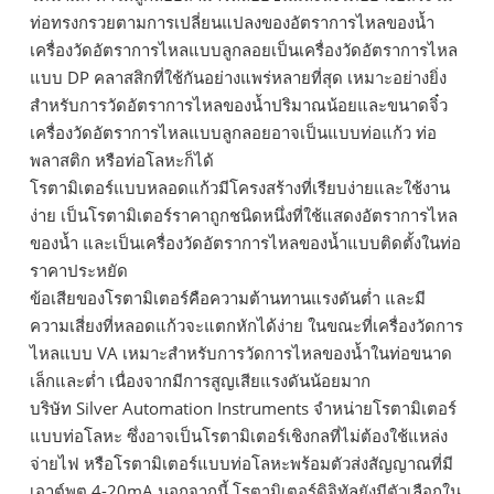
ท่อทรงกรวยตามการเปลี่ยนแปลงของอัตราการไหลของน้ำ
เครื่องวัดอัตราการไหลแบบลูกลอยเป็นเครื่องวัดอัตราการไหล
แบบ DP คลาสสิกที่ใช้กันอย่างแพร่หลายที่สุด เหมาะอย่างยิ่ง
สำหรับการวัดอัตราการไหลของน้ำปริมาณน้อยและขนาดจิ๋ว
เครื่องวัดอัตราการไหลแบบลูกลอยอาจเป็นแบบท่อแก้ว ท่อ
พลาสติก หรือท่อโลหะก็ได้
โรตามิเตอร์แบบหลอดแก้วมีโครงสร้างที่เรียบง่ายและใช้งาน
ง่าย เป็นโรตามิเตอร์ราคาถูกชนิดหนึ่งที่ใช้แสดงอัตราการไหล
ของน้ำ และเป็นเครื่องวัดอัตราการไหลของน้ำแบบติดตั้งในท่อ
ราคาประหยัด
ข้อเสียของโรตามิเตอร์คือความต้านทานแรงดันต่ำ และมี
ความเสี่ยงที่หลอดแก้วจะแตกหักได้ง่าย ในขณะที่เครื่องวัดการ
ไหลแบบ VA เหมาะสำหรับการวัดการไหลของน้ำในท่อขนาด
เล็กและต่ำ เนื่องจากมีการสูญเสียแรงดันน้อยมาก
บริษัท Silver Automation Instruments จำหน่ายโรตามิเตอร์
แบบท่อโลหะ ซึ่งอาจเป็นโรตามิเตอร์เชิงกลที่ไม่ต้องใช้แหล่ง
จ่ายไฟ หรือโรตามิเตอร์แบบท่อโลหะพร้อมตัวส่งสัญญาณที่มี
เอาต์พุต 4-20mA นอกจากนี้ โรตามิเตอร์ดิจิทัลยังมีตัวเลือกใน