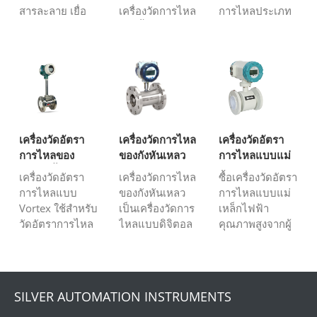
สารละลาย เยื่อ
เครื่องวัดการไหล
การไหลประเภท
กระดาษ หรือ
ของน้ำขนาด 6
แรงดันสูง จำเป็น
โคลน การวัด
นิ้วหมายถึงขนาด
ต้องใช้ในสถานี
อัตราการไหล
ของเครื่องวัด
ฉีดสารเคมี หรือ
อาจเป็นงานที่
อัตราการไหล
สถานีเติม
ยากสำหรับเครื่อง
สำหรับวัด
ไฮโดรเจน
วัดการไหล เช่น
ปริมาณการใช้น้ำ
เครื่องวัดการไหล
คือ 6 นิ้วซึ่ง
ของกังหัน โรตา
เท่ากับ DN150
เครื่องวัดอัตรา
เครื่องวัดการไหล
เครื่องวัดอัตรา
มิเตอร์ เครื่องวัด
เครื่องวัดอัตรา
การไหลของ
ของกังหันเหลว
การไหลแบบแม่
อัตราการไหลเชิง
การไหลของน้ำมี
กระแสน้ำวน
เหล็กไฟฟ้า
เครื่องวัดอัตรา
เครื่องวัดการไหล
ซื้อเครื่องวัดอัตรา
บ...
หลายประเภท...
การไหลแบบ
ของกังหันเหลว
การไหลแบบแม่
Vortex ใช้สำหรับ
เป็นเครื่องวัดการ
เหล็กไฟฟ้า
วัดอัตราการไหล
ไหลแบบดิจิตอล
คุณภาพสูงจากผู้
ของของเหลว
ราคาประหยัด
ผลิตในประเทศ
ก๊าซ และไอน้ำที่
สำหรับน้ำมัน
จีน ในราคา
สะอาด ติดต่อเรา
ดีเซลเบนซินน้ำ
ประหยัดและจัด
เพื่อเลือกประเภท
น้ำมันปาล์ม ใช้
ส่งรวดเร็ว ตรวจ
SILVER AUTOMATION INSTRUMENTS
เซ็นเซอร์การไหล
สำหรับของเหลว
สอบราคาเครื่อง