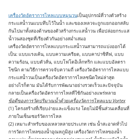
เครื่องวัดอัตราการไหลแบบหมุนวน
เป็นอุปกรณ์ที่วางตัวสร้าง
กระแสน้ำวนแบบทึบไว้ในน้ำ และของเหลวจะถูกแยกออกสลับ
กันไปมาทั้งสองด้านของตัวสร้างกระแสน้ำวน เพื่อปล่อยกระแส
น้ำวนสองชุดที่เรียงตัวกันอย่างสม่ำเสมอ
เครื่องวัดอัตราการไหลแบบกระแสน้ำวนสามารถแบ่งออกได้
เป็น: แบบแรงเค้น, แบบความเครียด, แบบคาปาซิทีฟ, แบบ
ความร้อน, แบบตัวสั่น, แบบโฟโตอิเล็กทริก และแบบอัลตรา
โซนิก ตามวิธีการตรวจจับความถี่ เครื่องวัดอัตราการไหลแบบ
กระแสน้ำวนเป็นเครื่องวัดอัตราการไหลชนิดใหม่ล่าสุด
อย่างไรก็ตาม มันได้รับการพัฒนาอย่างรวดเร็วและปัจจุบัน
กลายเป็นเครื่องวัดอัตราการไหลที่ใช้กันอย่างแพร่หลาย
ข้อดีของการวัดปริมาณน้ำด้วยเครื่องวัดการไหลแบบ Vortex
(1) โครงสร้างที่เรียบง่ายและแข็งแรง โดยไม่มีชิ้นส่วนเคลื่อนที่
ภายในเซ็นเซอร์วัดการไหล
(2) เหมาะสำหรับของเหลวหลายประเภท เช่น น้ำสะอาดทั่วไป
การวัดการไหลของน้ำอุณหภูมิสูง เครื่องวัดการไหลของน้ำ