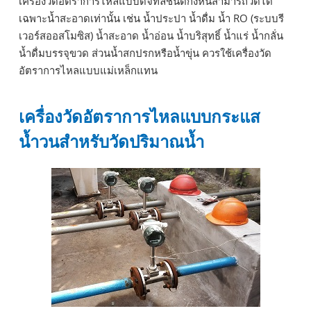
เครื่องวัดอัตราการไหลแบบดิจิทัลชนิดกังหันสามารถวัดได้
เฉพาะน้ำสะอาดเท่านั้น เช่น น้ำประปา น้ำดื่ม น้ำ RO (ระบบรี
เวอร์สออสโมซิส) น้ำสะอาด น้ำอ่อน น้ำบริสุทธิ์ น้ำแร่ น้ำกลั่น
น้ำดื่มบรรจุขวด ส่วนน้ำสกปรกหรือน้ำขุ่น ควรใช้เครื่องวัด
อัตราการไหลแบบแม่เหล็กแทน
เครื่องวัดอัตราการไหลแบบกระแส
น้ำวนสำหรับวัดปริมาณน้ำ