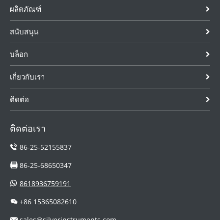
ที่เหมาะสมและ
ที่สะอาดมีความ
วัดอัตราการไหล
ผลิตภัณฑ์
รับใบเสนอราคา
หนืดต่ำไม่
แบบแม่เหล็ก
ที่มีการแข่งขัน
กัดกร่อน
ไฟฟ้าได้แล้ววันนี้
สนับสนุน
จาก SILVER
AUTOMATION
บล็อก
INSTRUMENTS
เกี่ยวกับเรา
ติดต่อ
ติดต่อเรา
86-25-52155837
86-25-68650347
8618936759191
+86 15365082610
sales@silverinstruments.com