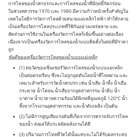
การไหลของน้ำสกปรกและการไหลของน้ำที่มีฤทธิ์กัดกร่อน
ในช่วงทศวรรษ 1970 และ 1980 มีความก้าวหน้าครั้งสำคัญใน
เทคโนโลยีการวัดการไหลด้วยสนามแม่เหล็กไฟฟ้า ทำให้กลาย
เป็นเครื่องวัดการไหลประเภทที่ใช้กันอย่างแพร่หลาย และ
สัดส่วนการใช้งานในเครื่องวัดการไหลก็เพิ่มขึ้นอย่างต่อเนื่อง
เนื่องจากเป็นเครื่องวัดการไหลของน้ำแบบติดตั้งในท่อที่มีราคา
ถูก
ข้อดีของเครื่องวัดการไหลของน้ำแบบแม่เหล็ก
(1)
ท่อวัดของเซ็นเซอร์วัดการไหลของน้ำแบบแม่เหล็ก
เป็นท่อตรงเรียบ ซึ่งจะไม่ถูกอุดตันโดยน้ำที่ไหลผ่าน และ
เหมาะสำหรับการวัดน้ำสกปรก เช่น น้ำเสีย น้ำทิ้ง น้ำเยื่อ
กระดาษ น้ำโคลน น้ำเสียจากอุตสาหกรรม น้ำดิบ น้ำ
บาดาล น้ำบาดาลความร้อนใต้พิภพที่อุณหภูมิ 120°C น้ำ
ทิ้งจากโรงงานอุตสาหกรรม และน้ำดับเพลิง เป็นต้น
(2)
ไม่มีการสูญเสียแรงดันที่เกิดจากการตรวจจับการไหล
ของน้ำ ส่งผลให้ประหยัดพลังงานได้ดี
(3)
ปริมาณการไหลที่วัดได้นั้นแทบจะไม่ได้รับผลกระทบ