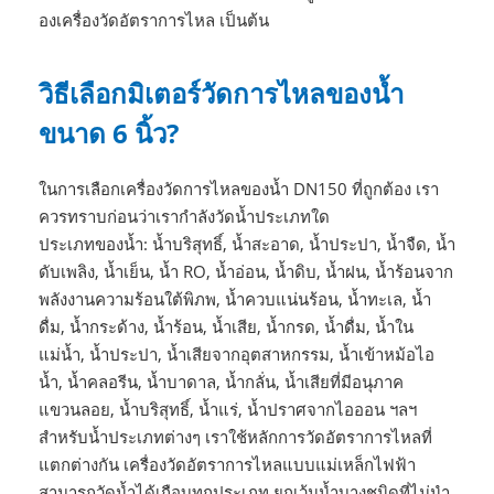
องเครื่องวัดอัตราการไหล เป็นต้น
วิธีเลือกมิเตอร์วัดการไหลของน้ำ
ขนาด 6 นิ้ว?
ในการเลือกเครื่องวัดการไหลของน้ำ DN150 ที่ถูกต้อง เรา
ควรทราบก่อนว่าเรากำลังวัดน้ำประเภทใด
ประเภทของน้ำ: น้ำบริสุทธิ์, น้ำสะอาด, น้ำประปา, น้ำจืด, น้ำ
ดับเพลิง, น้ำเย็น, น้ำ RO, น้ำอ่อน, น้ำดิบ, น้ำฝน, น้ำร้อนจาก
พลังงานความร้อนใต้พิภพ, น้ำควบแน่นร้อน, น้ำทะเล, น้ำ
ดื่ม, น้ำกระด้าง, น้ำร้อน, น้ำเสีย, น้ำกรด, น้ำดื่ม, น้ำใน
แม่น้ำ, น้ำประปา, น้ำเสียจากอุตสาหกรรม, น้ำเข้าหม้อไอ
น้ำ, น้ำคลอรีน, น้ำบาดาล, น้ำกลั่น, น้ำเสียที่มีอนุภาค
แขวนลอย, น้ำบริสุทธิ์, น้ำแร่, น้ำปราศจากไอออน ฯลฯ
สำหรับน้ำประเภทต่างๆ เราใช้หลักการวัดอัตราการไหลที่
แตกต่างกัน เครื่องวัดอัตราการไหลแบบแม่เหล็กไฟฟ้า
สามารถวัดน้ำได้เกือบทุกประเภท ยกเว้นน้ำบางชนิดที่ไม่นำ