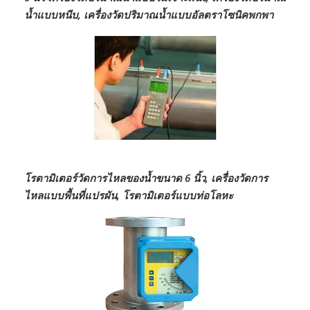
น้ำแบบหนีบ, เครื่องวัดปริมาณน้ำแบบอัลตราโซนิคพกพา
โรตามิเตอร์วัดการไหลของน้ำขนาด 6 นิ้ว, เครื่องวัดการ
ไหลแบบพื้นที่แปรผัน, โรตามิเตอร์แบบท่อโลหะ