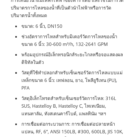
การเหนี่ยวนำแม่เหล็กไฟฟ้าของฟาราเดย์ และใช้ในการวัด
ปริมาตรการไหลของน้ำที่เป็นตัวนำไฟฟ้าหรือการวัด
ปริมาตรน้ำทั้งหมด
ขนาด: 6 นิ้ว, DN150
ช่วงอัตราการไหลสำหรับมิเตอร์วัดการไหลของน้ำ
ขนาด 6 นิ้ว: 30-600 m³/h, 132-2641 GPM
พร้อมอุปกรณ์อิเล็กทรอนิกส์ระยะไกลหรือจอแสดงผล
ดิจิทัลในตัว
วัสดุที่ใช้ทำปลอกสำหรับเซ็นเซอร์วัดการไหลแบบแม่
เหล็กขนาด 6 นิ้ว: เทฟลอน, ยาง, โพลียูรีเทน (PU),
PFA
วัสดุอิเล็กโทรดสำหรับเซ็นเซอร์วัดการไหล: 316L
SUS, Hastelloy B, Hastelloy C, ไทเทเนียม,
แทนทาลัม, ทังสเตนคาร์ไบด์, แพลทินัม ฯลฯ
การเชื่อมต่อกระบวนการ: การเชื่อมต่อปลายหน้า
แปลน, RF, 6”, ANSI 150LB, #300, 600LB, JIS 10K,