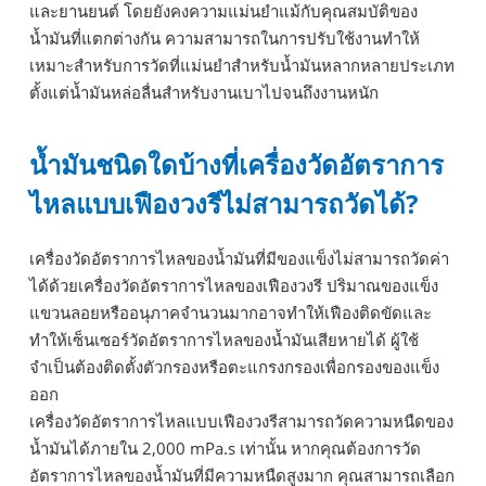
และยานยนต์ โดยยังคงความแม่นยำแม้กับคุณสมบัติของ
น้ำมันที่แตกต่างกัน ความสามารถในการปรับใช้งานทำให้
เหมาะสำหรับการวัดที่แม่นยำสำหรับน้ำมันหลากหลายประเภท
ตั้งแต่น้ำมันหล่อลื่นสำหรับงานเบาไปจนถึงงานหนัก
น้ำมันชนิดใดบ้างที่เครื่องวัดอัตราการ
ไหลแบบเฟืองวงรีไม่สามารถวัดได้?
เครื่องวัดอัตราการไหลของน้ำมันที่มีของแข็งไม่สามารถวัดค่า
ได้ด้วยเครื่องวัดอัตราการไหลของเฟืองวงรี ปริมาณของแข็ง
แขวนลอยหรืออนุภาคจำนวนมากอาจทำให้เฟืองติดขัดและ
ทำให้เซ็นเซอร์วัดอัตราการไหลของน้ำมันเสียหายได้ ผู้ใช้
จำเป็นต้องติดตั้งตัวกรองหรือตะแกรงกรองเพื่อกรองของแข็ง
ออก
เครื่องวัดอัตราการไหลแบบเฟืองวงรีสามารถวัดความหนืดของ
น้ำมันได้ภายใน 2,000 mPa.s เท่านั้น หากคุณต้องการวัด
อัตราการไหลของน้ำมันที่มีความหนืดสูงมาก คุณสามารถเลือก