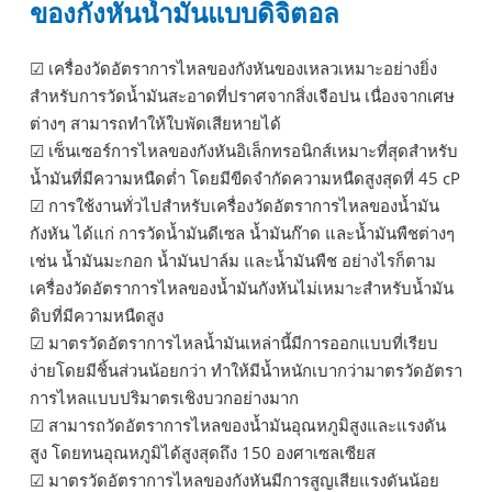
ของกังหันน้ำมันแบบดิจิตอล
เครื่องวัดอัตราการไหลของกังหันของเหลวเหมาะอย่างยิ่ง
☑
สำหรับการวัดน้ำมันสะอาดที่ปราศจากสิ่งเจือปน เนื่องจากเศษ
ต่างๆ สามารถทำให้ใบพัดเสียหายได้
เซ็นเซอร์การไหลของกังหันอิเล็กทรอนิกส์เหมาะที่สุดสำหรับ
☑
น้ำมันที่มีความหนืดต่ำ โดยมีขีดจำกัดความหนืดสูงสุดที่ 45 cP
การใช้งานทั่วไปสำหรับเครื่องวัดอัตราการไหลของน้ำมัน
☑
กังหัน ได้แก่ การวัดน้ำมันดีเซล น้ำมันก๊าด และน้ำมันพืชต่างๆ
เช่น น้ำมันมะกอก น้ำมันปาล์ม และน้ำมันพืช อย่างไรก็ตาม
เครื่องวัดอัตราการไหลของน้ำมันกังหันไม่เหมาะสำหรับน้ำมัน
ดิบที่มีความหนืดสูง
มาตรวัดอัตราการไหลน้ำมันเหล่านี้มีการออกแบบที่เรียบ
☑
ง่ายโดยมีชิ้นส่วนน้อยกว่า ทำให้มีน้ำหนักเบากว่ามาตรวัดอัตรา
การไหลแบบปริมาตรเชิงบวกอย่างมาก
สามารถวัดอัตราการไหลของน้ำมันอุณหภูมิสูงและแรงดัน
☑
สูง โดยทนอุณหภูมิได้สูงสุดถึง 150 องศาเซลเซียส
มาตรวัดอัตราการไหลของกังหันมีการสูญเสียแรงดันน้อย
☑