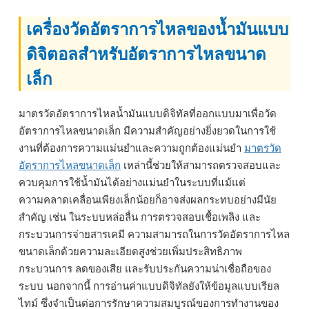
เครื่องวัดอัตราการไหลของน้ำมันแบบ
ดิจิตอลสำหรับอัตราการไหลขนาด
เล็ก
มาตรวัดอัตราการไหลน้ำมันแบบดิจิทัลที่ออกแบบมาเพื่อวัด
อัตราการไหลขนาดเล็ก มีความสำคัญอย่างยิ่งยวดในการใช้
งานที่ต้องการความแม่นยำและความถูกต้องแม่นยำ
มาตรวัด
อัตราการไหลขนาดเล็ก
เหล่านี้ช่วยให้สามารถตรวจสอบและ
ควบคุมการใช้น้ำมันได้อย่างแม่นยำในระบบที่แม้แต่
ความคลาดเคลื่อนเพียงเล็กน้อยก็อาจส่งผลกระทบอย่างมีนัย
สำคัญ เช่น ในระบบหล่อลื่น การตรวจสอบเชื้อเพลิง และ
กระบวนการจ่ายสารเคมี ความสามารถในการวัดอัตราการไหล
ขนาดเล็กด้วยความละเอียดสูงช่วยเพิ่มประสิทธิภาพ
กระบวนการ ลดของเสีย และรับประกันความน่าเชื่อถือของ
ระบบ นอกจากนี้ การอ่านค่าแบบดิจิทัลยังให้ข้อมูลแบบเรียล
ไทม์ ซึ่งจำเป็นต่อการรักษาความสมบูรณ์ของการทำงานของ