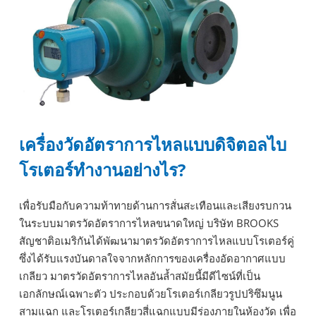
เครื่องวัดอัตราการไหลแบบดิจิตอลไบ
โรเตอร์ทำงานอย่างไร?
เพื่อรับมือกับความท้าทายด้านการสั่นสะเทือนและเสียงรบกวน
ในระบบมาตรวัดอัตราการไหลขนาดใหญ่ บริษัท BROOKS
สัญชาติอเมริกันได้พัฒนามาตรวัดอัตราการไหลแบบโรเตอร์คู่
ซึ่งได้รับแรงบันดาลใจจากหลักการของเครื่องอัดอากาศแบบ
เกลียว มาตรวัดอัตราการไหลอันล้ำสมัยนี้มีดีไซน์ที่เป็น
เอกลักษณ์เฉพาะตัว ประกอบด้วยโรเตอร์เกลียวรูปปริซึมนูน
สามแฉก และโรเตอร์เกลียวสี่แฉกแบบมีร่องภายในห้องวัด เพื่อ