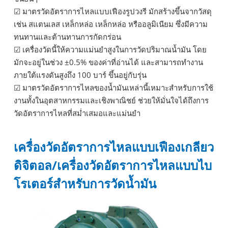
มาตรวัดอัตราการไหลแบบเฟืองรูปวงรี มักสร้างขึ้นจากวัสดุ
☑
เช่น สแตนเลส เหล็กหล่อ เหล็กหล่อ หรืออลูมิเนียม ซึ่งมีความ
ทนทานและต้านทานการกัดกร่อน
เครื่องวัดนี้ให้ความแม่นยำสูงในการวัดปริมาณน้ำมัน โดย
☑
มักจะอยู่ในช่วง ±0.5% ของค่าที่อ่านได้ และสามารถทำงาน
ภายใต้แรงดันสูงถึง 100 บาร์ ขึ้นอยู่กับรุ่น
มาตรวัดอัตราการไหลของน้ำมันเหล่านี้เหมาะสำหรับการใช้
☑
งานทั้งในอุตสาหกรรมและเชิงพาณิชย์ ช่วยให้มั่นใจได้ถึงการ
วัดอัตราการไหลที่สม่ำเสมอและแม่นยำ
เครื่องวัดอัตราการไหลแบบเฟืองเกลียว
ดิจิตอล/เครื่องวัดอัตราการไหลแบบไบ
โรเตอร์สำหรับการวัดน้ำมัน