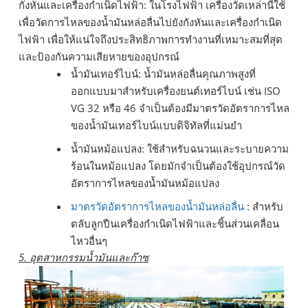
กังหันและเครื่องกำเนิดไฟฟ้า: ในโรงไฟฟ้า เครื่องวัดเหล่านี้ใช้
เพื่อวัดการไหลของน้ำมันหล่อลื่นไปยังกังหันและเครื่องกำเนิด
ไฟฟ้า เพื่อให้แน่ใจถึงประสิทธิภาพการทำงานที่เหมาะสมที่สุด
และป้องกันความเสียหายของอุปกรณ์
น้ำมันเทอร์ไบน์: น้ำมันหล่อลื่นคุณภาพสูงที่
ออกแบบมาสำหรับเครื่องยนต์เทอร์ไบน์ เช่น ISO
VG 32 หรือ 46 จำเป็นต้องมีมาตรวัดอัตราการไหล
ของน้ำมันเทอร์ไบน์แบบดิจิทัลที่แม่นยำ
น้ำมันหม้อแปลง: ใช้สำหรับฉนวนและระบายความ
ร้อนในหม้อแปลง โดยมักจำเป็นต้องใช้อุปกรณ์วัด
อัตราการไหลของน้ำมันหม้อแปลง
มาตรวัดอัตราการไหลของน้ำมันหล่อลื่น
: สำหรับ
ตลับลูกปืนเครื่องกำเนิดไฟฟ้าและชิ้นส่วนเคลื่อน
ไหวอื่นๆ
5. อุตสาหกรรมน้ำมันและก๊าซ