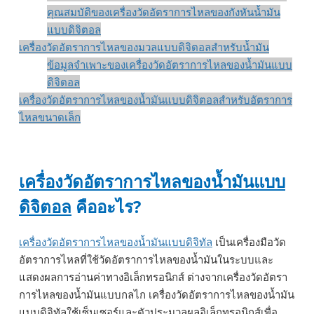
คุณสมบัติของเครื่องวัดอัตราการไหลของกังหันน้ำมัน
แบบดิจิตอล
เครื่องวัดอัตราการไหลของมวลแบบดิจิตอลสำหรับน้ำมัน
ข้อมูลจำเพาะของเครื่องวัดอัตราการไหลของน้ำมันแบบ
ดิจิตอล
เครื่องวัดอัตราการไหลของน้ำมันแบบดิจิตอลสำหรับอัตราการ
ไหลขนาดเล็ก
เครื่องวัดอัตราการไหลของน้ำมันแบบ
ดิจิตอล
คืออะไร?
เครื่องวัดอัตราการไหลของน้ำมันแบบดิจิทัล
เป็นเครื่องมือวัด
อัตราการไหลที่ใช้วัดอัตราการไหลของน้ำมันในระบบและ
แสดงผลการอ่านค่าทางอิเล็กทรอนิกส์ ต่างจากเครื่องวัดอัตรา
การไหลของน้ำมันแบบกลไก เครื่องวัดอัตราการไหลของน้ำมัน
แบบดิจิทัลใช้เซ็นเซอร์และตัวประมวลผลอิเล็กทรอนิกส์เพื่อ