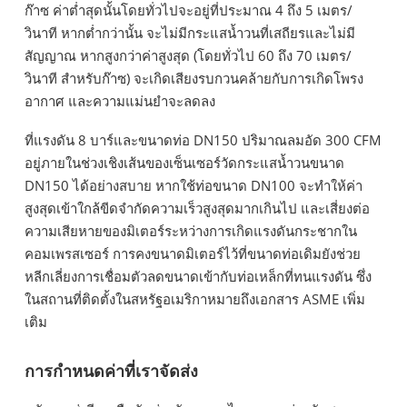
ก๊าซ ค่าต่ำสุดนั้นโดยทั่วไปจะอยู่ที่ประมาณ 4 ถึง 5 เมตร/
วินาที หากต่ำกว่านั้น จะไม่มีกระแสน้ำวนที่เสถียรและไม่มี
สัญญาณ หากสูงกว่าค่าสูงสุด (โดยทั่วไป 60 ถึง 70 เมตร/
วินาที สำหรับก๊าซ) จะเกิดเสียงรบกวนคล้ายกับการเกิดโพรง
อากาศ และความแม่นยำจะลดลง
ที่แรงดัน 8 บาร์และขนาดท่อ DN150 ปริมาณลมอัด 300 CFM
อยู่ภายในช่วงเชิงเส้นของเซ็นเซอร์วัดกระแสน้ำวนขนาด
DN150 ได้อย่างสบาย หากใช้ท่อขนาด DN100 จะทำให้ค่า
สูงสุดเข้าใกล้ขีดจำกัดความเร็วสูงสุดมากเกินไป และเสี่ยงต่อ
ความเสียหายของมิเตอร์ระหว่างการเกิดแรงดันกระชากใน
คอมเพรสเซอร์ การคงขนาดมิเตอร์ไว้ที่ขนาดท่อเดิมยังช่วย
หลีกเลี่ยงการเชื่อมตัวลดขนาดเข้ากับท่อเหล็กที่ทนแรงดัน ซึ่ง
ในสถานที่ติดตั้งในสหรัฐอเมริกาหมายถึงเอกสาร ASME เพิ่ม
เติม
การกำหนดค่าที่เราจัดส่ง