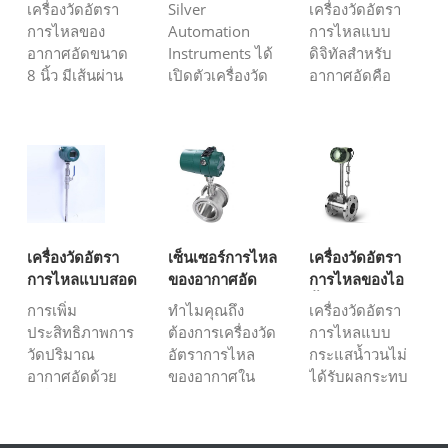
อากาศอัดขนาด
กระแสน้ำวนรุ่น
ดิจิทัลสำหรับ
เครื่องวัดอัตรา
Silver
เครื่องวัดอัตรา
8 นิ้ว
STLU-G
อากาศอัด
การไหลของ
Automation
การไหลแบบ
อากาศอัดขนาด
Instruments ได้
ดิจิทัลสำหรับ
8 นิ้ว มีเส้นผ่าน
เปิดตัวเครื่องวัด
อากาศอัดคือ
ศูนย์กลางภายใน
อัตราการไหล
อะไร? เครื่องวัด
DN200
แบบ Vortex รุ่น
อัตราการไหล
(ประมาณ 200
STLU-G ซึ่งถือ
แบบดิจิทัล
มิลลิเมตร หรือ 8
เป็นความ
สำหรับอากาศอัด
นิ้ว) ออกแบบมา
ก้าวหน้าทาง
เป็นอุปกรณ์ที่ใช้
โดยเฉพาะเพื่อวัด
เทคโนโลยีครั้ง
ในการวัดอัตรา
อัตราการไหล
สำคัญเมื่อเทียบ
การไหลของ
สะสมของอากาศ
กับเครื่องวัดอัตรา
อากาศอัดใน
เครื่องวัดอัตรา
เซ็นเซอร์การไหล
เครื่องวัดอัตรา
อัด
การไหลแบบเดิม
โรงงาน
การไหลแบบสอด
ของอากาศอัด
การไหลของไอ
เครื่องวัดอัตรา
อุตสาหกรรม
แทรกอากาศอัด
อุตสาหกรรม
น้ำแบบวอร์เท็กซ์
การเพิ่ม
ทำไมคุณถึง
เครื่องวัดอัตรา
การไหลแบบ
อากาศอัดมักใช้...
ประสิทธิภาพการ
ต้องการเครื่องวัด
การไหลแบบ
Vort...
วัดปริมาณ
อัตราการไหล
กระแสน้ำวนไม่
อากาศอัดด้วย
ของอากาศใน
ได้รับผลกระทบ
เครื่องวัดอัตรา
อุตสาหกรรม
จากอุณหภูมิหรือ
การไหลแบบใช้
เนื่องจากเป็น
ความดัน และ
ความร้อนชนิด
แหล่งพลังงาน
สามารถวัด