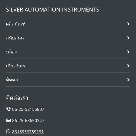
ติดตั้งภายใน
อากาศอัดมี
กระบวนการได้ 4
SILVER AUTOMATION INSTRUMENTS
อากาศอัดเป็น
ลักษณะด้าน
แบบ (อัตราการ
แหล่งพลังงานที่
ความปลอดภัย
ไหลของมวล
ผลิตภัณฑ์
สำคัญในงาน
และความต่อ
อัตราการไหลเชิง
อุตสาหกรรม
เนื่อง และมีการ
ปริมาตร ความ
สนับสนุน
ต่างๆ โดยใช้ใน
ใช้กันอย่างแพร่
ดัน อุณหภูมิ) ซึ่ง
การขับเคลื่อน
หลายในด้านเคมี
มีประโยชน์ใน
บล็อก
เครื่องจักรและ
พลังงานไฟฟ้า
การตรวจสอบ
เครื่องมือที่
และอุตส...
และควบคุมไ...
จำเป...
เกี่ยวกับเรา
ติดต่อ
ติดต่อเรา
86-25-52155837
86-25-68650347
8618936759191