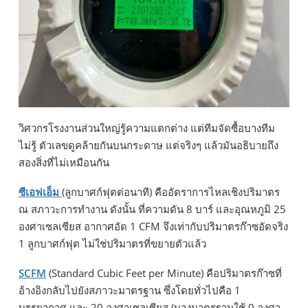
วิศวกรโรงงานส่วนใหญ่รู้ความแตกต่าง แต่ทีมจัดซื้อบางทีม
ไม่รู้ ตัวเลขดูคล้ายกันบนกระดาษ แต่จริงๆ แล้วมันอธิบายถึง
สองสิ่งที่ไม่เหมือนกัน
ซีเอฟเอ็ม
(ลูกบาศก์ฟุตต่อนาที) คืออัตราการไหลเชิงปริมาตร
ณ สภาวะการทำงาน ดังนั้น ที่ความดัน 8 บาร์ และอุณหภูมิ 25
องศาเซลเซียส อากาศอัด 1 CFM จึงเท่ากับปริมาตรก๊าซอัดจริง
1 ลูกบาศก์ฟุต ไม่ใช่ปริมาตรที่ขยายตัวแล้ว
SCFM
(Standard Cubic Feet per Minute) คือปริมาตรก๊าซที่
อ้างอิงกลับไปยังสภาวะมาตรฐาน ซึ่งโดยทั่วไปคือ 1
บรรยากาศ และ 20 องศาเซลเซียส (บางมาตรฐานใช้ 0 องศา